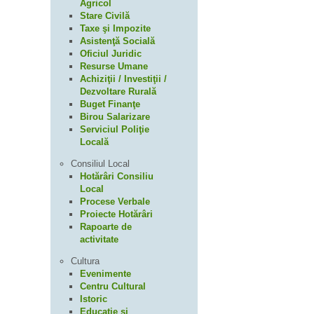
Agricol
Stare Civilă
Taxe şi Impozite
Asistenţă Socială
Oficiul Juridic
Resurse Umane
Achiziţii / Investiţii /
Dezvoltare Rurală
Buget Finanţe
Birou Salarizare
Serviciul Poliţie
Locală
Consiliul Local
Hotărâri Consiliu
Local
Procese Verbale
Proiecte Hotărâri
Rapoarte de
activitate
Cultura
Evenimente
Centru Cultural
Istoric
Educaţie şi