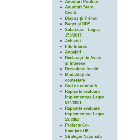
Anunțuri Publice
Anunțuri Stare
Civilă
Dispoziții Primar
Buget şi DDS
Salarizare - Legea
153/2017
Achiziţii
Info Interes
Angajări
Declaraţii de Avere
şi Interese
Dezvoltare locală
Modalităţi de
contestare
Cod de conduită
Rapoarte evaluare
implementare Legea
544/2001
Rapoarte evaluare
implementare Legea
52/2003
Proiecte Co-
finanțare UE
Strategie Națională