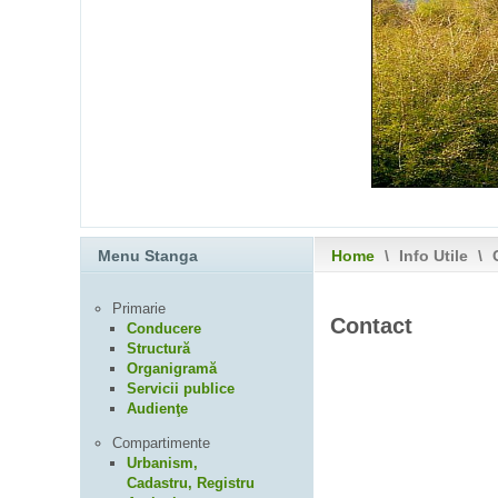
Menu Stanga
Home
\
Info Utile
\
C
Primarie
Contact
Conducere
Structură
Organigramă
Servicii publice
Audienţe
Compartimente
Urbanism,
Cadastru, Registru