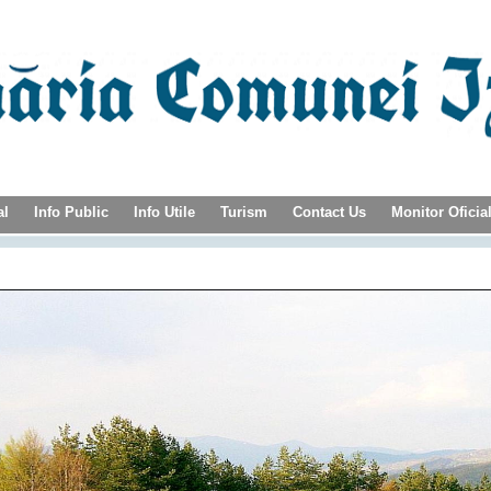
al
Info Public
Info Utile
Turism
Contact Us
Monitor Oficia