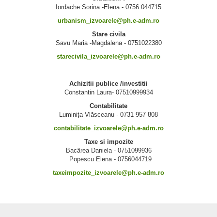
Iordache Sorina -Elena - 0756 044715
urbanism_izvoarele@ph.e-adm.ro
Stare civila
Savu Maria -Magdalena - 0751022380
starecivila_izvoarele@ph.e-adm.ro
Achizitii publice /investitii
Constantin Laura- 07510999934
Contabilitate
Luminița Vlăsceanu - 0731 957 808
contabilitate_izvoarele@ph.e-adm.ro
Taxe si impozite
Bacârea Daniela - 0751099936
Popescu Elena - 0756044719
taxeimpozite_izvoarele@ph.e-adm.ro