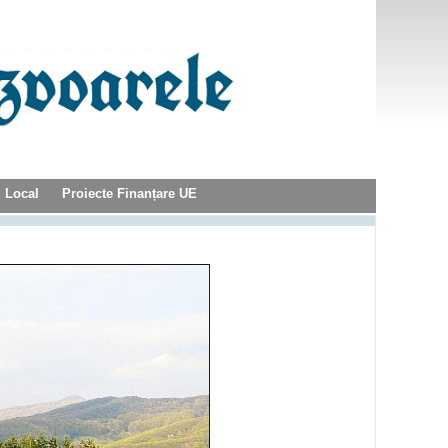
l Local
Proiecte Finanțare UE