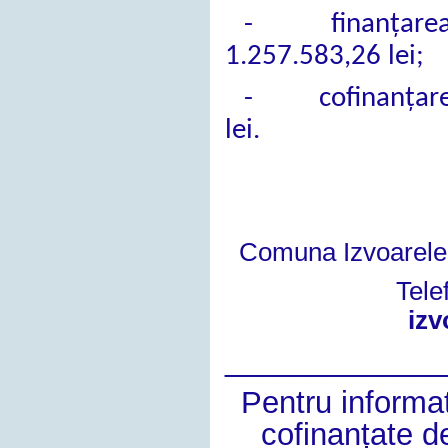
- finanțarea ne
1.257.583,26 lei;
- cofinanțarea e
lei.
Comuna Izvoarele, 
Tele
izv
_____________
Pentru informaț
cofinanțate 