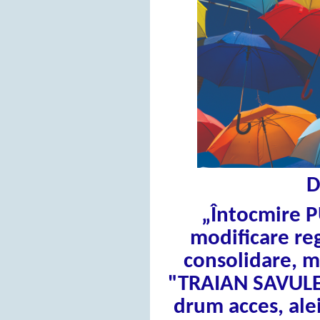
D
„Întocmire PU
modificare re
consolidare, m
"TRAIAN SAVULESC
drum acces, alei