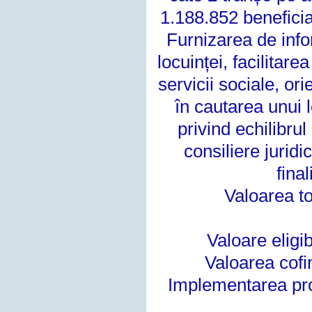
1.188.852 beneficiar
Furnizarea de infor
locuinței, facilitare
servicii sociale, or
în cautarea unui
privind echilibrul 
consiliere
juridi
fina
Valoarea to
Valoare eligi
Valoarea cofin
Implementarea proi