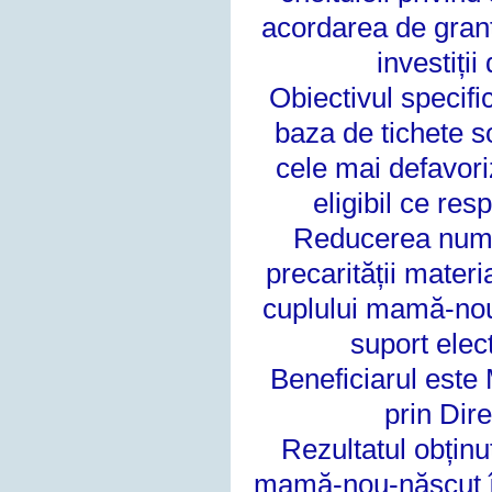
acordarea de grant
investiții
Obiectivul specifi
baza de tichete
s
cele mai defavori
eligibil ce re
Reducerea numă
precarității
materia
cuplului mamă-no
suport elec
Beneficiarul este 
prin Dir
Rezultatul obținut
mamă-nou-născut 