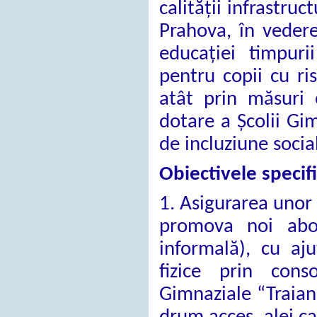
calității infrastru
Prahova, în vederea
educației timpuri
pentru copii cu ri
atât prin măsuri 
dotare a Școlii Gim
de incluziune socia
Obiectivele specif
1. Asigurarea unor 
promova noi abor
informală), cu aj
fizice prin cons
Gimnaziale “Traian 