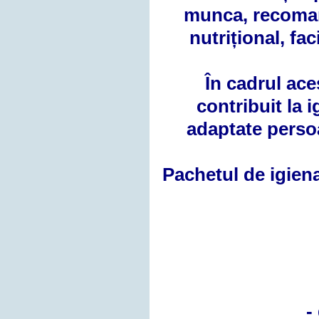
munca, recomand
nutrițional, fac
În cadrul ace
contribuit la i
adaptate persoa
Pachetul de igiena
-