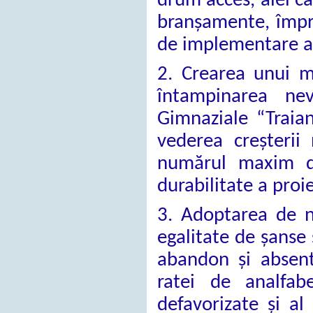
drum acces, alei car
branșamente, împre
de implementare a 
2. Crearea unui me
întampinarea nev
Gimnaziale “Traian
vederea creșterii 
numărul maxim de
durabilitate a proie
3. Adoptarea de no
egalitate de șanse 
abandon și absent
ratei de analfab
defavorizate și al