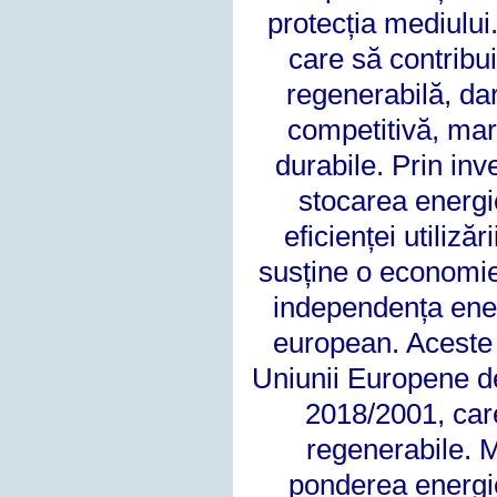
protecția mediului
care să contribu
regenerabilă, dar
competitivă, mar
durabile. Prin inv
stocarea energie
eficienței utiliză
susține o economie 
independența ener
european. Aceste 
Uniunii Europene de 
2018/2001, car
regenerabile. 
ponderea energie