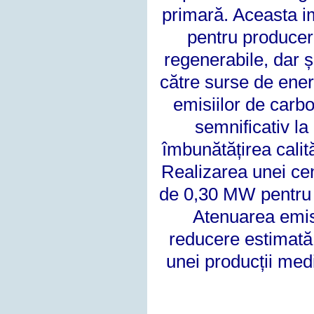
primară. Aceasta im
pentru producere
regenerabile, dar și
către surse de ener
emisiilor de carb
semnificativ la
îmbunătățirea calită
Realizarea unei cen
de 0,30 MW pentru 
Atenuarea emisi
reducere estimată
unei producții med