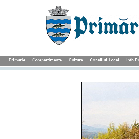
Primarie
Compartimente
Cultura
Consiliul Local
Info P