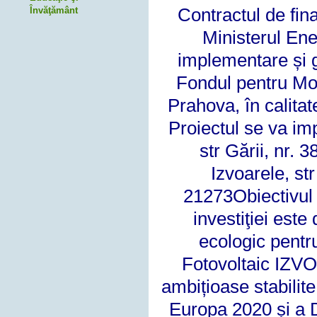
Contractul de fina
Învăţământ
Ministerul Ener
implementare și g
Fondul pentru M
Prahova, în calitate
Proiectul se va imp
str Gării, nr. 
Izvoarele, str
21273Obiectivul g
investiţiei este
ecologic pentr
Fotovoltaic IZVO
ambițioase stabilit
Europa 2020 și a D