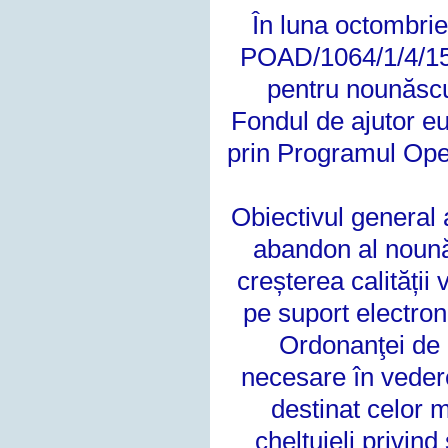
În luna octombrie
POAD/1064/1/4/156
pentru nounăscu
Fondul de ajutor e
prin Programul Ope
Obiectivul general a
abandon al noună
creșterea calității 
pe suport electron
Ordonanţei de 
necesare în
veder
destinat celor 
cheltuieli privind