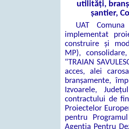
utilități, bra
șantier, C
UAT Comuna Iz
implementat proie
construire și mod
MP), consolidare
"TRAIAN SAVULESCU
acces, alei carosa
branșamente, împ
Izvoarele, Jude
contractului de fin
Proiectelor Europe
pentru Programul
Agenţia Pentru Dez