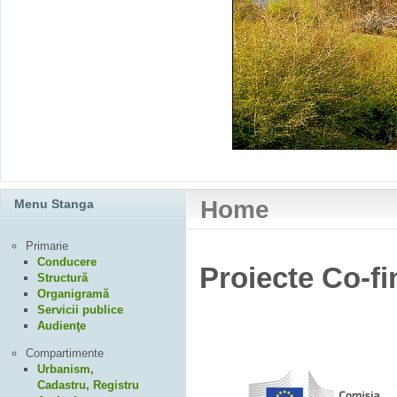
Home
Menu Stanga
Primarie
Conducere
Proiecte Co-f
Structură
Organigramă
Servicii publice
Audienţe
Compartimente
Urbanism,
Cadastru, Registru