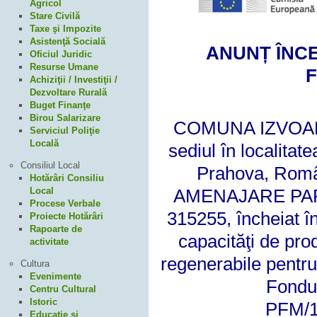
Agricol
Stare Civilă
Taxe şi Impozite
Asistenţă Socială
ANUNȚ ÎNC
Oficiul Juridic
Resurse Umane
F
Achiziţii / Investiţii /
Dezvoltare Rurală
Buget Finanţe
Birou Salarizare
COMUNA IZVOAREL
Serviciul Poliţie
Locală
sediul în localitat
Consiliul Local
Prahova, Român
Hotărâri Consiliu
Local
AMENAJARE PAR
Procese Verbale
315255, încheiat în 
Proiecte Hotărâri
Rapoarte de
capacităţi de pro
activitate
regenerabile pentru
Cultura
Evenimente
Fondul
Centru Cultural
Istoric
PFM/1
Educaţie şi