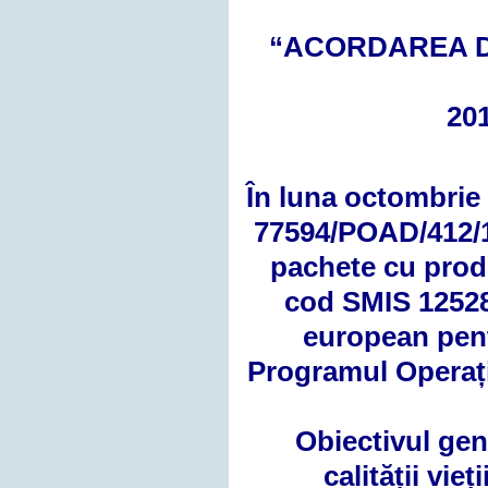
“ACORDAREA D
201
În luna octombrie 
77594/POAD/412/1/
pachete cu prod
cod SMIS 125284
european pent
Programul Operați
Obiectivul gene
calității vie