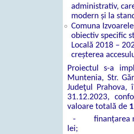
administrativ, car
modern și la sta
Comuna Izvoarele,
obiectiv specific s
Locală 2018 – 202
creșterea accesulu
Proiectul s-a im
Muntenia, Str. Găr
Judeţul Prahova,
31.12.2023, conf
valoare totală de
1
- finanțarea ne
lei;