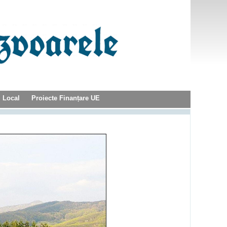
l Local
Proiecte Finanțare UE