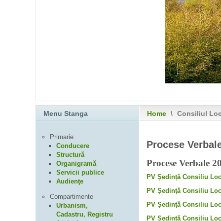
Menu Stanga
Home
\
Consiliul Lo
Primarie
Procese Verbal
Conducere
Structură
Procese Verbale 2
Organigramă
Servicii publice
PV Ședință Consiliu Loc
Audienţe
PV Ședință Consiliu Loc
Compartimente
PV Ședință Consiliu Loc
Urbanism,
Cadastru, Registru
PV Ședință Consiliu Loc