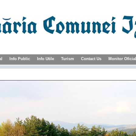
al
Info Public
Info Utile
Turism
Contact Us
Monitor Oficia