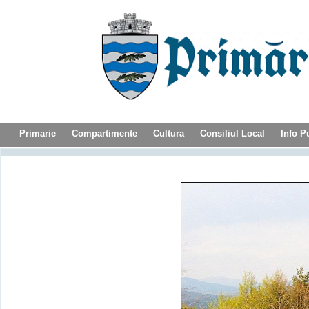
Primarie
Compartimente
Cultura
Consiliul Local
Info P