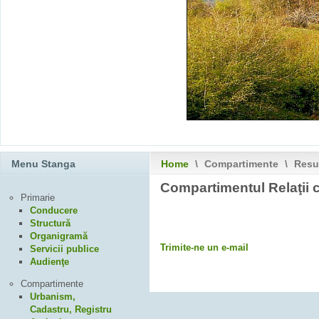
Menu Stanga
Home
\
Compartimente
\
Resu
Compartimentul Relaţii 
Primarie
Conducere
Structură
Organigramă
Trimite-ne un e-mail
Servicii publice
Audienţe
Compartimente
Urbanism,
Cadastru, Registru