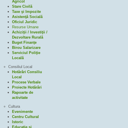
Agricol
Stare Civilă
Taxe şi Impozite
Asistenţă Socială
Oficiul Juridic
Resurse Umane
Achiziţii / Investiţii /
Dezvoltare Rurală
Buget Finanţe
Birou Salarizare
Serviciul Poliţie
Locală
Consiliul Local
Hotărâri Consiliu
Local
Procese Verbale
Proiecte Hotărâri
Rapoarte de
activitate
Cultura
Evenimente
Centru Cultural
Istoric
Educaţie şi