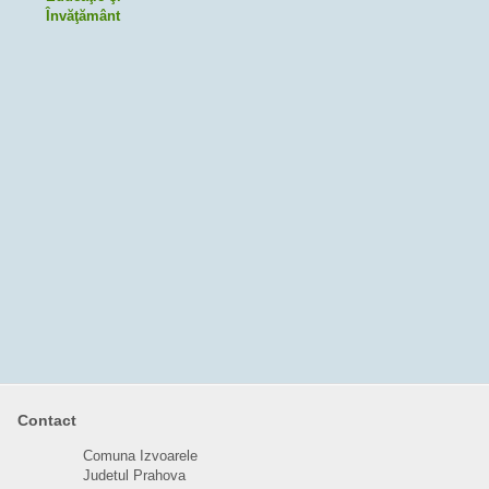
Învăţământ
Contact
Comuna Izvoarele
Judetul Prahova