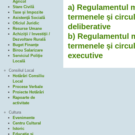
Agricol
a) Regulamentul m
Stare Civilă
Taxe şi Impozite
termenele și circul
Asistenţă Socială
Oficiul Juridic
deliberative
Resurse Umane
Achiziţii / Investiţii /
b) Regulamentul m
Dezvoltare Rurală
termenele și circul
Buget Finanţe
Birou Salarizare
executive
Serviciul Poliţie
Locală
Consiliul Local
Hotărâri Consiliu
Local
Procese Verbale
Proiecte Hotărâri
Rapoarte de
activitate
Cultura
Evenimente
Centru Cultural
Istoric
Educaţie şi