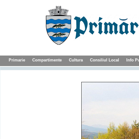
Primarie
Compartimente
Cultura
Consiliul Local
Info P