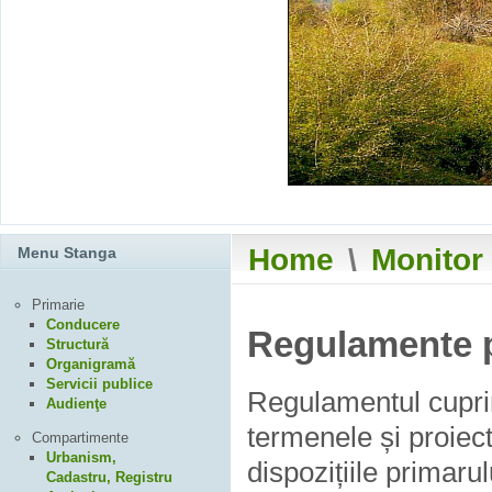
Home
\
Monitor 
Menu Stanga
Primarie
Conducere
Regulamente p
Structură
Organigramă
Servicii publice
Regulamentul cupri
Audienţe
termenele și proiect
Compartimente
Urbanism,
dispozițiile primarul
Cadastru, Registru